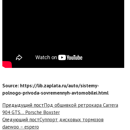
Source: https://lib.zaplata.ru/auto/sistemy-
polnogo-privoda-sovremennyh-avtomobilei.html
Read
Предыдущий пост
Под обшивкой ретрокара Carrera
more
904 GTS… Porsche Boxster
articles
Следующий пост
Суппорт дисковых тормозов
daewoo – espero