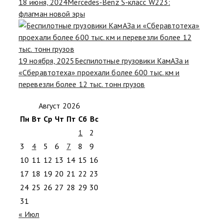
18 июня, 2024
Mercedes-Benz S-класс W223:
флагман новой эры
19 ноября, 2025
Беспилотные грузовики КамАЗа и
«Сберавтотеха» проехали более 600 тыс. км и
перевезли более 12 тыс. тонн грузов
Август 2026
Пн
Вт
Ср
Чт
Пт
Сб
Вс
1
2
3
4
5
6
7
8
9
10
11
12
13
14
15
16
17
18
19
20
21
22
23
24
25
26
27
28
29
30
31
« Июл