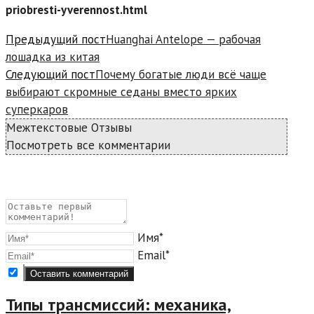
priobresti-yverennost.html
Read
Предыдущий пост
Huanghai Antelope — рабочая
more
лошадка из китая
articles
Следующий пост
Почему богатые люди всё чаще
выбирают скромные седаны вместо ярких
суперкаров
Межтекстовые Отзывы
Посмотреть все комментарии
Имя*
Email*
Типы трансмиссий: механика,