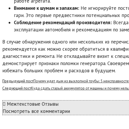
работе агрегата.
Внимание к шумам и запахам:
Не игнорируйте посто
гари. Это первые предвестники потенциальных про
Соблюдение рекомендаций производителя:
Всегда
эксплуатации автомобиля и рекомендациям по зам
В случае обнаружения одного или нескольких из перечи
рекомендуется как можно скорее обратиться в квалиф
диагностики и ремонта. Не откладывайте визит к специ
демонстрирует признаки поломки генератора. Своеврем
избежать больших проблем и расходов в будущем.
Read
Предыдущий пост
Почему идет дым из выхлопной трубы: 5 неисправносте
more
Следующий пост
Куда сдать старый аккумулятор от машины и почему нел
articles
Межтекстовые Отзывы
Посмотреть все комментарии