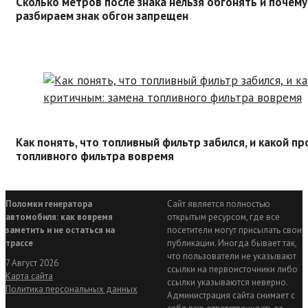
Сколько метров после знака нельзя обгонять и почему
разбираем знак обгон запрещен
Как понять, что топливный фильтр забился, и какой п
топливного фильтра вовремя
Поломки генератора
Сайт является полностью
автомобиля: как вовремя
открытым ресурсом, где все
заметить и не остаться на
посетители могут присылать свои
трассе
публикации. Иногда бывает так,
что пользователи не указывают
7 Август 2026
ссылки на первоисточники либо
Карта сайта
ссылки указываются неверно.
Политика персональных данных
Администрация сайта снимает с