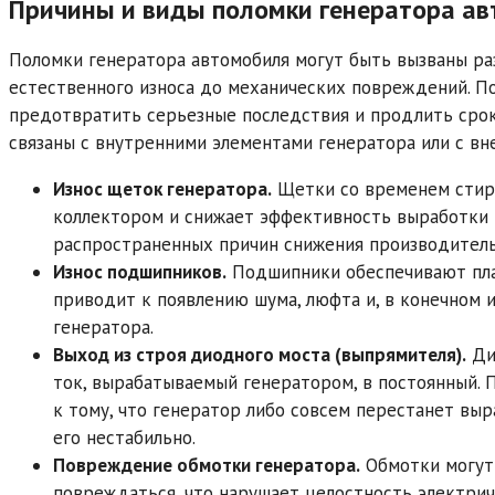
Причины и виды поломки генератора а
Поломки генератора автомобиля могут быть вызваны ра
естественного износа до механических повреждений. П
предотвратить серьезные последствия и продлить срок
связаны с внутренними элементами генератора или с в
Износ щеток генератора.
Щетки со временем стира
коллектором и снижает эффективность выработки т
распространенных причин снижения производитель
Износ подшипников.
Подшипники обеспечивают пла
приводит к появлению шума, люфта и, в конечном 
генератора.
Выход из строя диодного моста (выпрямителя).
Ди
ток, вырабатываемый генератором, в постоянный.
к тому, что генератор либо совсем перестанет выр
его нестабильно.
Повреждение обмотки генератора.
Обмотки могут 
повреждаться, что нарушает целостность электрич