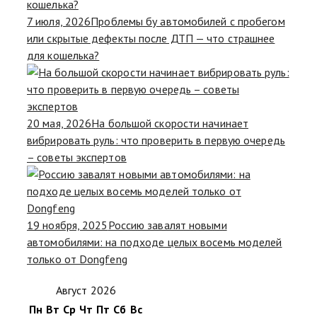
7 июля, 2026
Проблемы бу автомобилей с пробегом
или скрытые дефекты после ДТП — что страшнее
для кошелька?
20 мая, 2026
На большой скорости начинает
вибрировать руль: что проверить в первую очередь
– советы экспертов
19 ноября, 2025
Россию завалят новыми
автомобилями: на подходе целых восемь моделей
только от Dongfeng
Август 2026
Пн
Вт
Ср
Чт
Пт
Сб
Вс