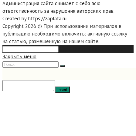
Администрация сайта снимает с себя всю
ответственность за нарушения авторских прав.
Created by https://zaplata.ru
Copyright 2026 © При использовании материалов в
публикацию необходимо включить: активную ссылку
на статью, размещенную на нашем сайте.
Search
Type then hit enter to search
this
Закрыть меню
website
Insert