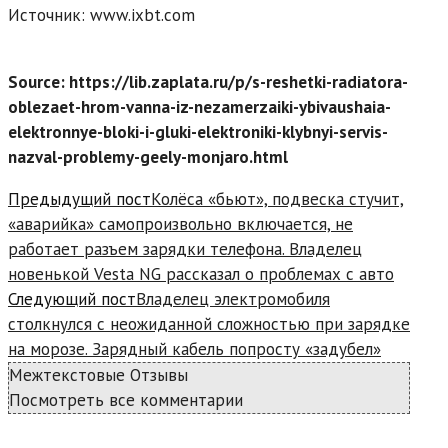
Источник: www.ixbt.com
Source: https://lib.zaplata.ru/p/s-reshetki-radiatora-
oblezaet-hrom-vanna-iz-nezamerzaiki-ybivaushaia-
elektronnye-bloki-i-gluki-elektroniki-klybnyi-servis-
nazval-problemy-geely-monjaro.html
Read
Предыдущий пост
Колёса «бьют», подвеска стучит,
more
«аварийка» самопроизвольно включается, не
articles
работает разъем зарядки телефона. Владелец
новенькой Vesta NG рассказал о проблемах с авто
Следующий пост
Владелец электромобиля
столкнулся с неожиданной сложностью при зарядке
на морозе. Зарядный кабель попросту «задубел»
Межтекстовые Отзывы
Посмотреть все комментарии