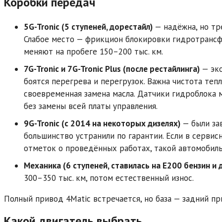
Коробки передач
5G-Tronic (5 ступеней, дорестайл)
— надёжна, но тр
Слабое место — фрикцион блокировки гидротрансф
меняют на пробеге 150–200 тыс. км.
7G-Tronic и 7G-Tronic Plus (после рестайлинга)
— эко
боятся перегрева и перегрузок. Важна чистота теп
своевременная замена масла. Датчики гидроблока 
без замены всей платы управления.
9G-Tronic (с 2014 на некоторых дизелях)
— были за
большинство устранили по гарантии. Если в сервис
отметок о проведённых работах, такой автомобиль
Механика (6 ступеней, ставилась на E200 бензин и 
300–350 тыс. км, потом естественный износ.
Полный привод 4Matic встречается, но база — задний пр
Какой двигатель выбрать