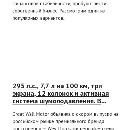
финансовой стабильности, пробуют вести
собственный бизнес. Рассмотрим один из
популярных вариантов...
295 л.с., 7,7 л на 100 км, три
экрана, 12 колонок и активная
система шумоподавления. В
России официально выходит Wey
Great Wall Motor объявила о скором выпуске на
05
российском рынке премиального бренда
кроссоверов — Wey. Продажи первой модели,...