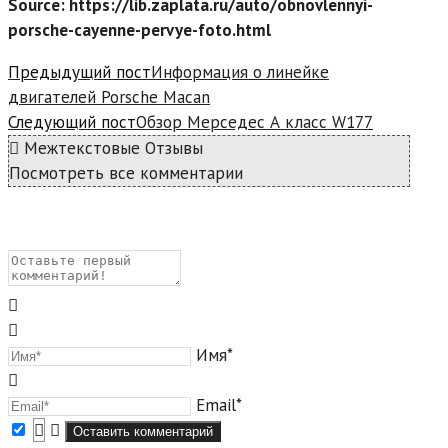
Source: https://lib.zaplata.ru/auto/obnovlennyi-
porsche-cayenne-pervye-foto.html
Read
Предыдущий пост
Информация о линейке
more
двигателей Porsche Macan
articles
Следующий пост
Обзор Мерседес А класс W177
Межтекстовые Отзывы
Посмотреть все комментарии
Имя*
Email*