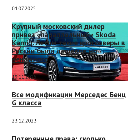
01.07.2025
Крупный московский дилер
привез «параллельный» Skoda
Kamiq. Летом такие кроссоверы в
России были дешевле, но
ненамного
19.11.2025
Все модификации Мерседес Бенц
G класса
23.12.2023
Потерянные права: сколько