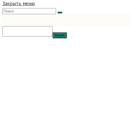
this
Закрыть меню
website
Insert