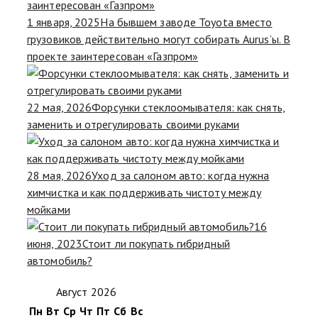
1 января, 2025
На бывшем заводе Toyota вместо
грузовиков действительно могут собирать Aurus’ы. В
проекте заинтересован «Газпром»
22 мая, 2026
Форсунки стеклоомывателя: как снять,
заменить и отрегулировать своими руками
28 мая, 2026
Уход за салоном авто: когда нужна
химчистка и как поддерживать чистоту между
мойками
16
июня, 2023
Стоит ли покупать гибридный
автомобиль?
Август 2026
Пн
Вт
Ср
Чт
Пт
Сб
Вс