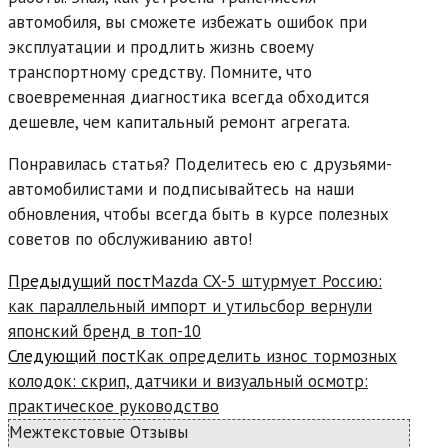
автомобиля, вы сможете избежать ошибок при
эксплуатации и продлить жизнь своему
транспортному средству. Помните, что
своевременная диагностика всегда обходится
дешевле, чем капитальный ремонт агрегата.
Понравилась статья? Поделитесь ею с друзьями-
автомобилистами и подписывайтесь на наши
обновления, чтобы всегда быть в курсе полезных
советов по обслуживанию авто!
Read
Предыдущий пост
Mazda CX-5 штурмует Россию:
more
как параллельный импорт и утильсбор вернули
articles
японский бренд в топ-10
Следующий пост
Как определить износ тормозных
колодок: скрип, датчики и визуальный осмотр:
практическое руководство
Межтекстовые Отзывы