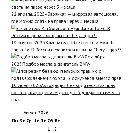
22 апреля, 2025
«Баранка» — цифровая автошкола,
где можно сдать на права через 3 месяца
19 ноября, 2025
Заменитель Kia Sorento и Hyundai
Santa Fe. В России переписали цены на Chery Tiggo 9
7 октября,
2023
Подбор масла в двигатель BMW
10 июня, 2026
Автокредит без водительских прав,
но с подтверждением дохода: 3 документа вместо
прав
Август 2026
Пн
Вт
Ср
Чт
Пт
Сб
Вс
1
2