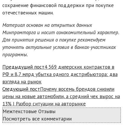
сохранение финансовой поддержки при покупке
отечественных машин.
Материал основан на открытых данных
Минпромторга и носит ознакомительный характер.
Для принятия решения о покупке рекомендуем
уточнять актуальные условия в банках-участниках
программы.
Read
Предыдущий пост
4 569 дилерских контрактов в
more
РФ и 8,7 млрд убытка одного дистрибьютора: два
articles
взгляда на рынок
Следующий пост
Почему восемь брендов снизили
цены на новые автомобили, а средний чек вырос на
13% | Разбор ситуации на авторынке
Межтекстовые Отзывы
Посмотреть все комментарии