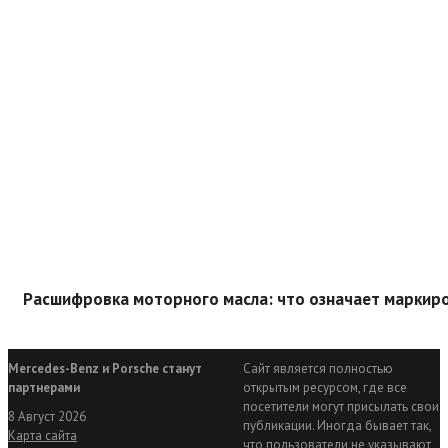
Расшифровка моторного масла: что означает маркир
Mercedes-Benz и Porsche станут
Сайт является полностью
партнерами
открытым ресурсом, где все
посетители могут присылать свои
8 Август 2026
публикации. Иногда бывает так,
Карта сайта
что пользователи не указывают