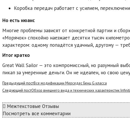
Коробка передач работает с усилием, переключения
Но есть нюанс
Многие проблемы зависят от конкретной партии и сборк
«Морячок» спокойно наезжает десятки тысяч километров 
характером: одному попадётся удачный, другому — тре
Итог кратко
Great Wall Sailor — это компромиссный, но разумный вы
пикап за умеренные деньги. Он не идеален, но свою цен
Read
Предыдущий пост
Все модификации Мерседес Бенц G класса
more
Следующий пост
Обзор внешнего вида и технических характеристик Infinit
articles
Межтекстовые Отзывы
Посмотреть все комментарии