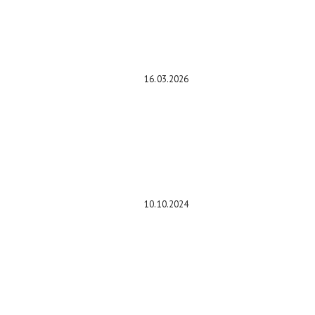
механизмов: чем отличается DOHC
от SOHC и что стоит под капотом
вашего авто
16.03.2026
Porsche Macan 2019 для РФ
станет дороже на 200 тысяч
10.10.2024
В Китае показали серийный Tank