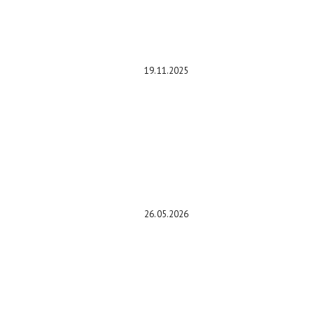
Летом такие кроссоверы в России
были дешевле, но ненамного
19.11.2025
Как проверить уровень масла
щупом: инструкция для
автовладельцев
26.05.2026
Типы газораспределительных