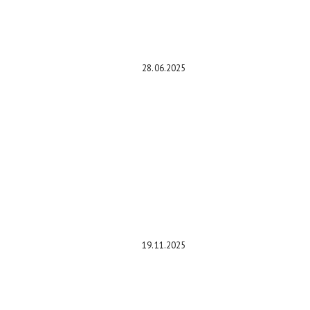
700. Именно в таком виде он
приедет в Россию
28.06.2025
Крупнейший отзыв года
охватывает более 4,5 млн Honda
Accord, Civic, CR-V, HR-V и Acura по
всему миру
19.11.2025