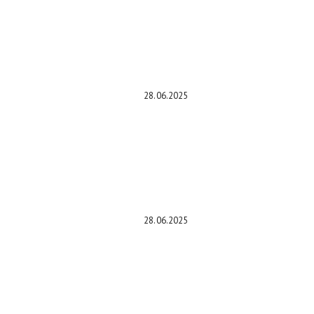
В магазинах появились новые Kia
российской сборки: на все
машины действует гарантия пять
лет или 150 тыс. км пробега
28.06.2025
Необычный «растянутый» Audi Q5
в России резко подорожал
28.06.2025