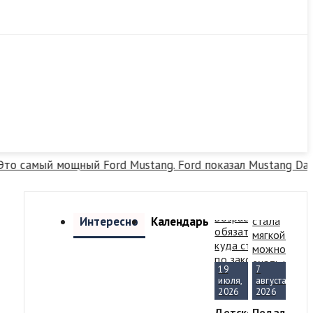
самый мощный Ford Mustang. Ford показал Mustang Dark H
Интересно
Календарь
19
7
июля,
августа,
2026
2026
Детское
Педаль