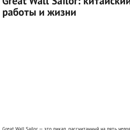
Great Wall Sailor: китайский практичный выбор для
работы и жизни
Great Wall Sailor — это пикап, рассчитанный на пять чело