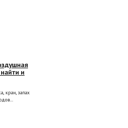
воздушная
 найти и
, кран, запах
дов...