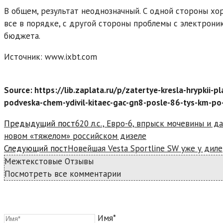
В общем, результат неоднозначный. С одной стороны хор
все в порядке, с другой стороны проблемы с электрони
бюджета.
Источник: www.ixbt.com
Source: https://lib.zaplata.ru/p/zatertye-kresla-hrypkii-pl
podveska-chem-ydivil-kitaec-gac-gn8-posle-86-tys-km-po
Read
Предыдущий пост
620 л.с., Евро-6, впрыск мочевины и 
more
новом «тяжелом» российском дизеле
articles
Следующий пост
Новейшая Vesta Sportline SW уже у дилер
Межтекстовые Отзывы
Посмотреть все комментарии
Имя*