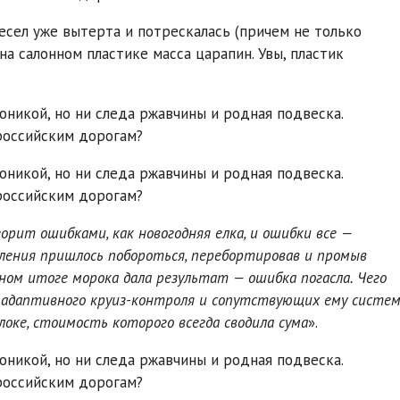
ресел уже вытерта и потрескалась (причем не только
на салонном пластике масса царапин. Увы, пластик
орит ошибками, как новогодняя елка, и ошибки все —
вления пришлось побороться, перебортировав и промыв
чном итоге морока дала результат — ошибка погасла. Чего
 адаптивного круиз-контроля и сопутствующих ему систе
локе, стоимость которого всегда сводила сума
».