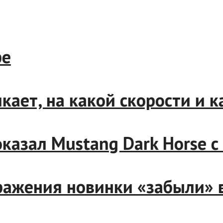
т, на какой скорости и как
азал Mustang Dark Horse с 
ражения новинки «забыли» в