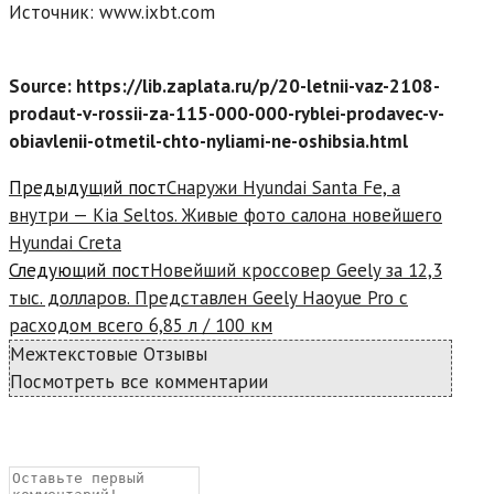
Источник: www.ixbt.com
Source: https://lib.zaplata.ru/p/20-letnii-vaz-2108-
prodaut-v-rossii-za-115-000-000-ryblei-prodavec-v-
obiavlenii-otmetil-chto-nyliami-ne-oshibsia.html
Read
Предыдущий пост
Снаружи Hyundai Santa Fe, а
more
внутри — Kia Seltos. Живые фото салона новейшего
articles
Hyundai Creta
Следующий пост
Новейший кроссовер Geely за 12,3
тыс. долларов. Представлен Geely Haoyue Pro с
расходом всего 6,85 л / 100 км
Межтекстовые Отзывы
Посмотреть все комментарии