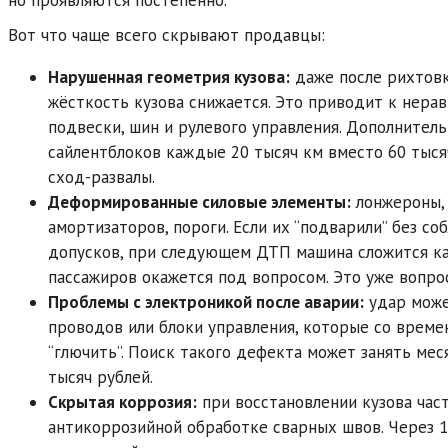
но проявляются постепенно.
Вот что чаще всего скрывают продавцы:
Нарушенная геометрия кузова:
даже после рихтовк
жёсткость кузова снижается. Это приводит к нера
подвески, шин и рулевого управления. Дополнител
сайлентблоков каждые 20 тысяч км вместо 60 тыс
сход-развалы.
Деформированные силовые элементы:
лонжероны,
амортизаторов, пороги. Если их “подварили” без с
допусков, при следующем ДТП машина сложится ка
пассажиров окажется под вопросом. Это уже вопрос
Проблемы с электроникой после аварии:
удар може
проводов или блоки управления, которые со врем
“глючить”. Поиск такого дефекта может занять мес
тысяч рублей.
Скрытая коррозия:
при восстановлении кузова час
антикоррозийной обработке сварных швов. Через 1