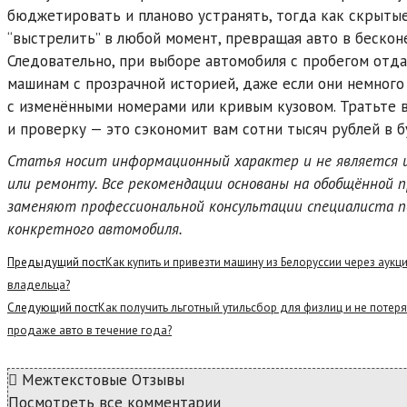
бюджетировать и планово устранять, тогда как скрыты
“выстрелить” в любой момент, превращая авто в бескон
Следовательно, при выборе автомобиля с пробегом отд
машинам с прозрачной историей, даже если они немного 
с изменёнными номерами или кривым кузовом. Тратьте 
и проверку — это сэкономит вам сотни тысяч рублей в 
Статья носит информационный характер и не является и
или ремонту. Все рекомендации основаны на обобщённой 
заменяют профессиональной консультации специалиста п
конкретного автомобиля.
Read
Предыдущий пост
Как купить и привезти машину из Белоруссии через аукц
more
владельца?
articles
Следующий пост
Как получить льготный утильсбор для физлиц и не потеря
продаже авто в течение года?
Межтекстовые Отзывы
Посмотреть все комментарии