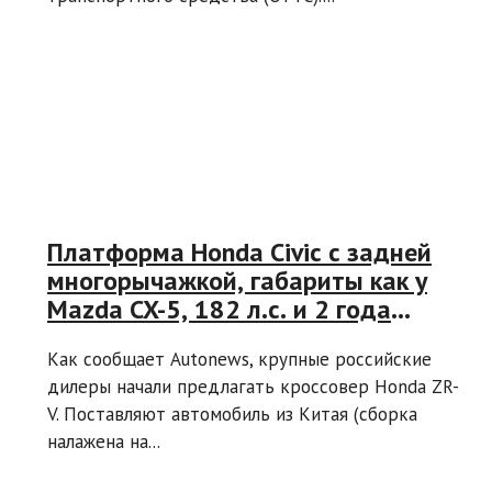
Платформа Honda Civic с задней
многорычажкой, габариты как у
Mazda CX-5, 182 л.с. и 2 года
гарантии. Honda ZR-V появился в
Как сообщает Autonews, крупные российские
продаже у крупных российских
дилеры начали предлагать кроссовер Honda ZR-
дилеров
V. Поставляют автомобиль из Китая (сборка
налажена на...