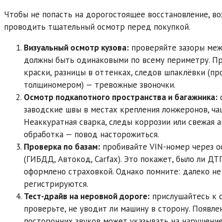
Чтобы не попасть на дорогостоящее восстановление, во
проводить тщательный осмотр перед покупкой.
Визуальный осмотр кузова:
проверяйте зазоры меж
должны быть одинаковыми по всему периметру. П
краски, разницы в оттенках, следов шпаклёвки (п
толщиномером) — тревожные звоночки.
Осмотр подкапотного пространства и багажника:
о
заводские швы в местах крепления лонжеронов, ча
Неаккуратная сварка, следы коррозии или свежая 
обработка — повод насторожиться.
Проверка по базам:
пробивайте VIN-номер через 
(ГИБДД, Автокод, Carfax). Это покажет, было ли Д
оформлено страховкой. Однако помните: далеко не
регистрируются.
Тест-драйв на неровной дороге:
прислушайтесь к с
проверьте, не уводит ли машину в сторону. Появле
посторонних звуков может указывать на нарушение