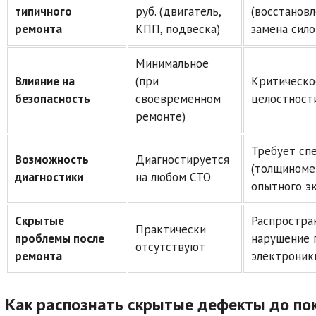
типичного
руб. (двигатель,
(восстанов
ремонта
КПП, подвеска)
замена сил
Минимальное
Влияние на
(при
Критическо
безопасность
своевременном
целостности
ремонте)
Требует сп
Возможность
Диагностируется
(толщиномер
диагностики
на любом СТО
опытного э
Скрытые
Распростра
Практически
проблемы после
нарушение 
отсутствуют
ремонта
электроник
Как распознать скрытые дефекты до по