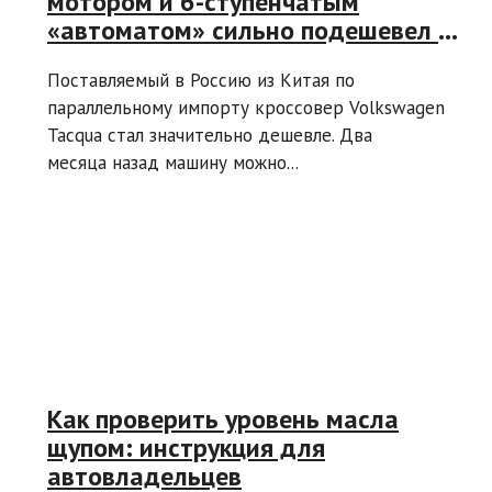
мотором и 6-ступенчатым
«автоматом» сильно подешевел в
России: минус 600 тыс. рублей за
Поставляемый в Россию из Китая по
два месяца
параллельному импорту кроссовер Volkswagen
Tacqua стал значительно дешевле. Два
месяца назад машину можно...
Как проверить уровень масла
щупом: инструкция для
автовладельцев