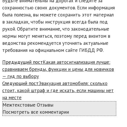
Будьте внимательны на дорогах и следите за
сохранностью своих документов. Если информация
была полезна, вы можете сохранить этот материал
в закладках, чтобы инструкция всегда была под
рукой. Обратите внимание, что законодательные
нормы могут меняться, поэтому перед визитом в
ведомства рекомендуется уточнять актуальные
требования на официальном сайте ГИБДД РФ.
Read
Предыдущий пост
Какая автосигнализация лучше:
more
сравниваем бренды, функции и цены для новичков
articles
— гид по выбору
Следующий пост
Эвакуация автомобиля: сколько
стоит, какой штраф и где искать, если машины нет
на месте
Межтекстовые Отзывы
Посмотреть все комментарии