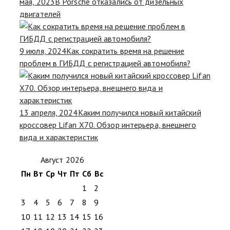
мая, 2023
В Porsche отказались от дизельных
двигателей
9 июля, 2024
Как сократить время на решение
проблем в ГИБДД с регистрацией автомобиля?
13 апреля, 2024
Каким получился новый китайский
кроссовер Lifan X70. Обзор интерьера, внешнего
вида и характеристик
Август 2026
Пн
Вт
Ср
Чт
Пт
Сб
Вс
1
2
3
4
5
6
7
8
9
10
11
12
13
14
15
16