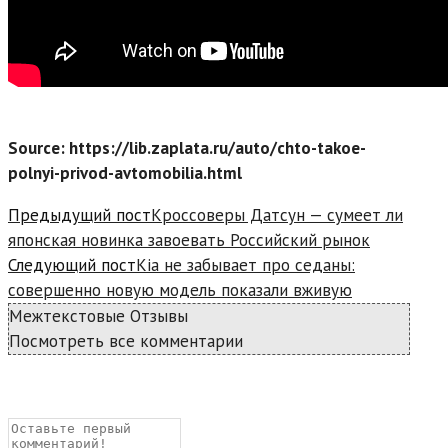
Source: https://lib.zaplata.ru/auto/chto-takoe-
polnyi-privod-avtomobilia.html
Read
Предыдущий пост
Кроссоверы Датсун — сумеет ли
more
японская новинка завоевать Российский рынок
articles
Следующий пост
Kia не забывает про седаны:
совершенно новую модель показали вживую
Межтекстовые Отзывы
Посмотреть все комментарии