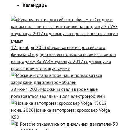
Календарь
17 декабря, 2023
«Буханваген» из российского
фильма «Сердце и как им пользоваться» выставили
на продажу. За УАЗ «Буханку» 2017 года выпуска
просят впечатляющую сумму
28 июня, 2025
Москвичи стали втрое чаще
пользоваться зарядками для электромобилей
12
июня, 2026
Новинка автопрома: кроссовер Volga
K50
30